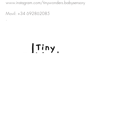
www.instagram.com/tinywonders.babysensory
Movil:
+34 692862085
.
©2018 por The English Nanny.